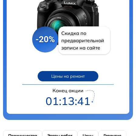
Скидка по
-20%
предварительной
записи на сайте
Цены на ремонт
Конец акции
01:13:40
Преимущества
Этапы работ
Цены
Гарантия
М