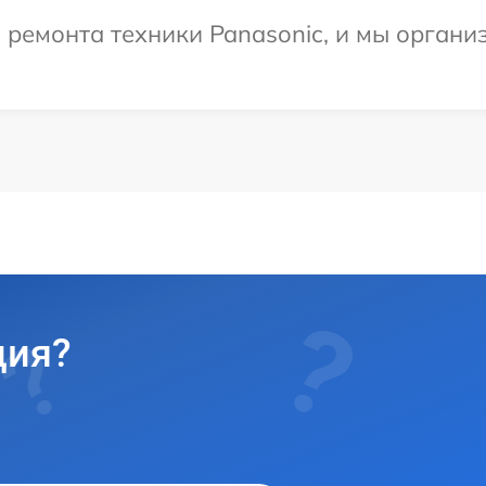
емонта техники Panasonic, и мы организ
ция?