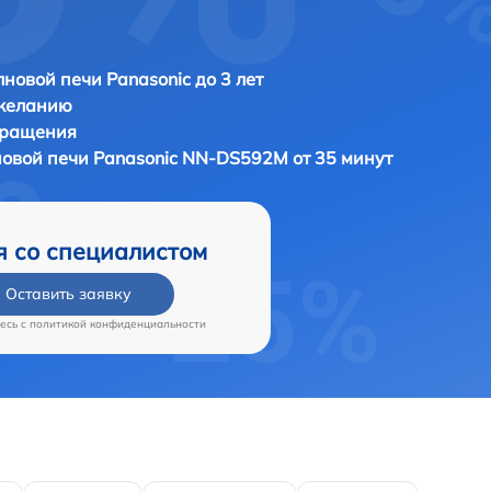
новой печи Panasonic до 3 лет
 желанию
бращения
новой печи
Panasonic NN-DS592M от 35 минут
я со специалистом
Оставить заявку
есь c
политикой конфиденциальности