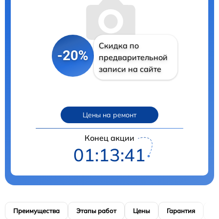
Скидка по
-20%
предварительной
записи на сайте
Цены на ремонт
Конец акции
01:13:40
Преимущества
Этапы работ
Цены
Гарантия
М