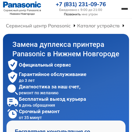
+7 (831) 231-09-76
Ежедневно с 9:00 до 21:00
Сервисный центр Panasonic
в
Нижнем Новгороде
Позвонить
мне утром
Сервисный центр Panasonic
Каталог устройств
Ре
Замена дуплекса принтера
Panasonic в Нижнем Новгороде
Официальный сервис
Гарантийное обслуживание
до 3 лет
Диагностика за наш счет,
ремонт по желанию
Бесплатный выезд курьера
в день обращения
Срочный ремонт
от 35 минут
Бесплатная консультация со